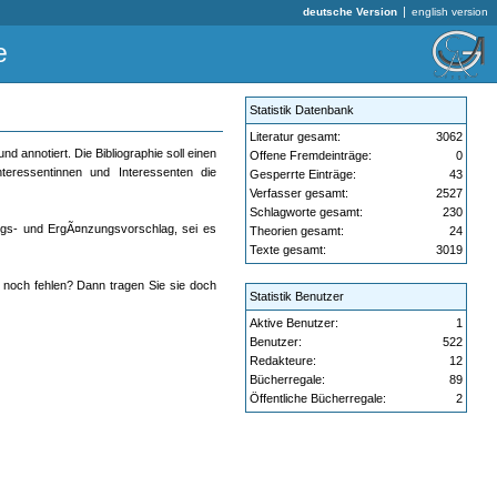
|
deutsche Version
english version
e
Statistik Datenbank
Literatur gesamt:
3062
d annotiert. Die Bibliographie soll einen
Offene Fremdeinträge:
0
teressentinnen und Interessenten die
Gesperrte Einträge:
43
Verfasser gesamt:
2527
Schlagworte gesamt:
230
ungs- und ErgÃ¤nzungsvorschlag, sei es
Theorien gesamt:
24
Texte gesamt:
3019
k noch fehlen? Dann tragen Sie sie doch
Statistik Benutzer
Aktive Benutzer:
1
Benutzer:
522
Redakteure:
12
Bücherregale:
89
Öffentliche Bücherregale:
2