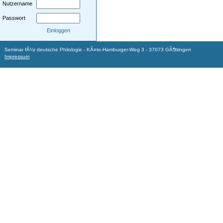
Nutzername
Passwort
Einloggen
Seminar fÃ¼r deutsche Philologie - KÃ¤te-Hamburger-Weg 3 - 37073 GÃ¶ttingen
Impressum