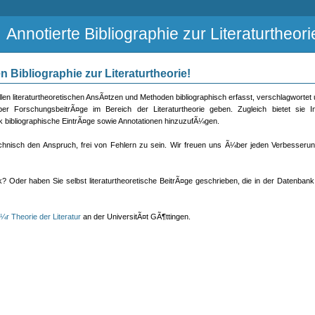
Annotierte Bibliographie zur Literaturtheori
 Bibliographie zur Literaturtheorie!
en literaturtheoretischen AnsÃ¤tzen und Methoden bibliographisch erfasst, verschlagwortet un
 ForschungsbeitrÃ¤ge im Bereich der Literaturtheorie geben. Zugleich bietet sie In
k bibliographische EintrÃ¤ge sowie Annotationen hinzuzufÃ¼gen.
echnisch den Anspruch, frei von Fehlern zu sein. Wir freuen uns Ã¼ber jeden Verbesser
? Oder haben Sie selbst literaturtheoretische BeitrÃ¤ge geschrieben, die in der Datenban
Ã¼r Theorie der Literatur
an der UniversitÃ¤t GÃ¶ttingen.