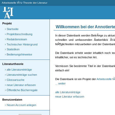
Arbeitsstelle fÃ¼r Theorie der Literatur
Projekt
Willkommen bei der Annotierten
› Startseite
› Projektbeschreibung
In dieser Datenbank werden BeitrÃ¤ge zu aktuell
› Redaktionsteam
schnellen und umfassenden Ãœberblick Ã¼ber
MÃ¶glichkeiten mitzuarbeiten und der Datenban
› Technischer Hintergrund
› Statistiken
Die Datenbank erhebt weder inhaltlich noch t
› Bedienungshinweise
inhaltlicher, sei es technischer Art.
Literaturtheorie
Vermissen Sie bestimmte Titel in der Datenbank
› alle Literatureinträge
einfach ein!
› Literatureinträge suchen
Die Datenbank ist ein Projekt der
Arbeitsstelle f
› Glossarsuche
... weiter
› neue Literatur erfassen
› Öffentliche Bücherregale
alle Literatureinträge
neue Literatur erfassen
Benutzerdaten
› Neuen Account anlegen