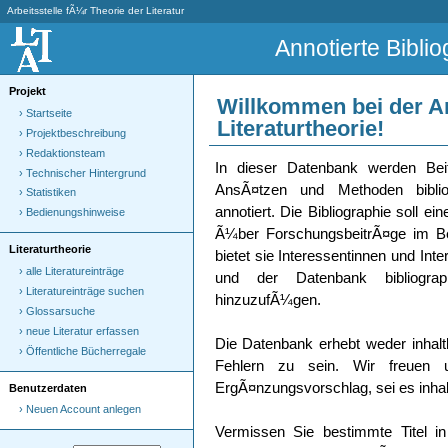
Arbeitsstelle fÃ¼r Theorie der Literatur
Annotierte Biblio
Projekt
Willkommen bei der An
› Startseite
Literaturtheorie!
› Projektbeschreibung
› Redaktionsteam
In dieser Datenbank werden Beitr
› Technischer Hintergrund
AnsÃ¤tzen und Methoden bibliog
› Statistiken
annotiert. Die Bibliographie soll 
› Bedienungshinweise
Ã¼ber ForschungsbeitrÃ¤ge im Ber
Literaturtheorie
bietet sie Interessentinnen und Int
› alle Literatureinträge
und der Datenbank bibliograp
› Literatureinträge suchen
hinzuzufÃ¼gen.
› Glossarsuche
› neue Literatur erfassen
Die Datenbank erhebt weder inhalt
› Öffentliche Bücherregale
Fehlern zu sein. Wir freuen 
ErgÃ¤nzungsvorschlag, sei es inhaltl
Benutzerdaten
› Neuen Account anlegen
Vermissen Sie bestimmte Titel i