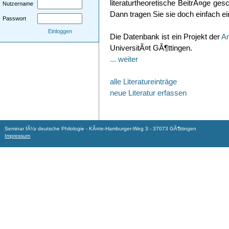
literaturtheoretische BeitrÃ¤ge ges
Nutzername
Dann tragen Sie sie doch einfach ei
Passwort
Einloggen
Die Datenbank ist ein Projekt der
Ar
UniversitÃ¤t GÃ¶ttingen.
... weiter
alle Literatureinträge
neue Literatur erfassen
Seminar fÃ¼r deutsche Philologie - KÃ¤te-Hamburger-Weg 3 - 37073 GÃ¶ttingen
Impressum